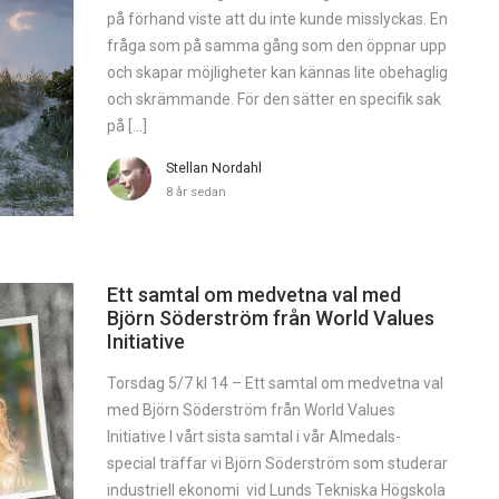
på förhand viste att du inte kunde misslyckas. En
fråga som på samma gång som den öppnar upp
och skapar möjligheter kan kännas lite obehaglig
och skrämmande. För den sätter en specifik sak
på […]
Stellan Nordahl
8 år sedan
Ett samtal om medvetna val med
Björn Söderström från World Values
Initiative
Torsdag 5/7 kl 14 – Ett samtal om medvetna val
med Björn Söderström från World Values
Initiative I vårt sista samtal i vår Almedals-
special träffar vi Björn Söderström som studerar
industriell ekonomi vid Lunds Tekniska Högskola