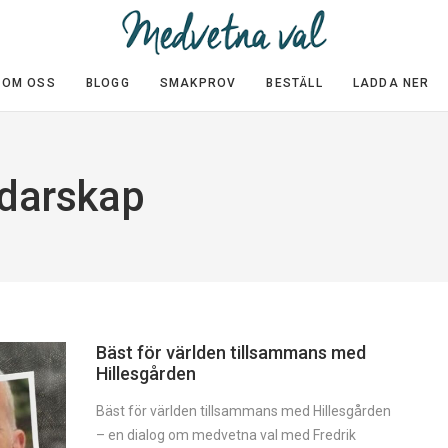
OM OSS
BLOGG
SMAKPROV
BESTÄLL
LADDA NER
edarskap
Bäst för världen tillsammans med
Hillesgården
Bäst för världen tillsammans med Hillesgården
– en dialog om medvetna val med Fredrik