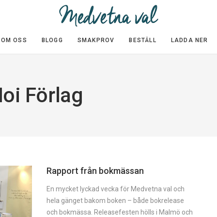
OM OSS
BLOGG
SMAKPROV
BESTÄLL
LADDA NER
oi Förlag
Rapport från bokmässan
En mycket lyckad vecka för Medvetna val och
hela gänget bakom boken – både bokrelease
och bokmässa. Releasefesten hölls i Malmö och