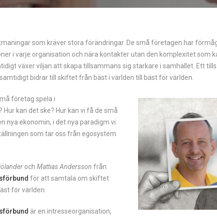
tmaningar som kräver stora förändringar. De små företagen har förmåg
oner i varje organisation och nära kontakter utan den komplexitet som k
idigt växer viljan att skapa tillsammans sig starkare i samhället. Ett t
mtidigt bidrar till skiftet från bäst i världen till bäst för världen.
 små företag spela i
 Hur kan det ske? Hur kan vi få de små
n nya ekonomin, i det nya paradigm vi
mställningen som tar oss från egosystem
jölander
och
Mattias Andersson
från
sförbund
för att samtala om skiftet
bäst för världen.
sförbund
är en intresseorganisation,