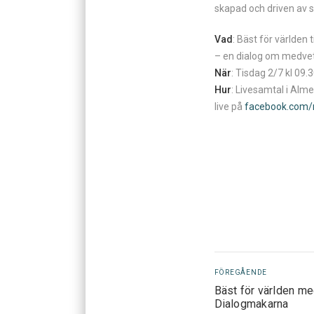
skapad och driven av 
Vad
: Bäst för världe
– en dialog om medvet
När
: Tisdag 2/7 kl 09.
Hur
: Livesamtal i Alm
live på
facebook.com/
FÖREGÅENDE
Bäst för världen m
Dialogmakarna