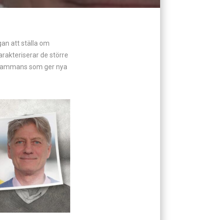
an att ställa om
arakteriserar de större
illsammans som ger nya