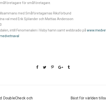
småföretagare för småföretagare.
n tillsammans med Småföretagarnas Riksförbund
na val med Erik Sjölander och Mattias Andersson
30
edalen, intill Fenomenalen i Visby hamn samt webbradio på
www.medvetn
medvetnaval
ed DoubleCheck och
Bäst för världen ti