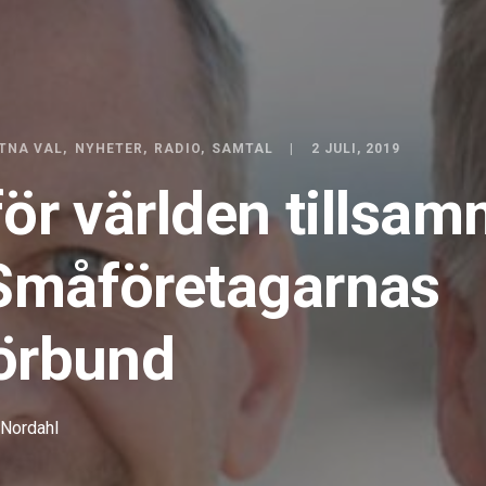
TNA VAL
NYHETER
RADIO
SAMTAL
2 JULI, 2019
för världen tillsa
Småföretagarnas
örbund
 Nordahl