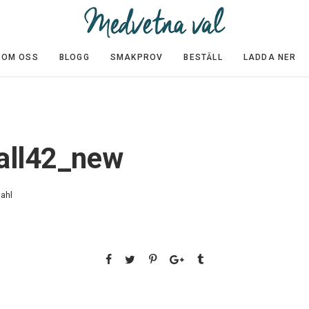
OM OSS
BLOGG
SMAKPROV
BESTÄLL
LADDA NER
all42_new
ahl